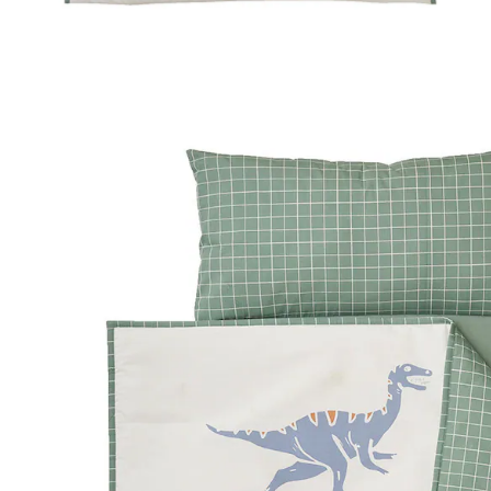
VERTBAUDET
Kinder Schlafsack MINILI DINOSAURIER grün
52,99 €
inkl. MwSt. und zzgl.
Versandkosten
26 PAYBACK Basis°Punkte
sammeln
In den Warenkorb
Lieferung nach Hause
Lieferbar - in 6-7 Werktagen bei Dir
Versand durch Partner