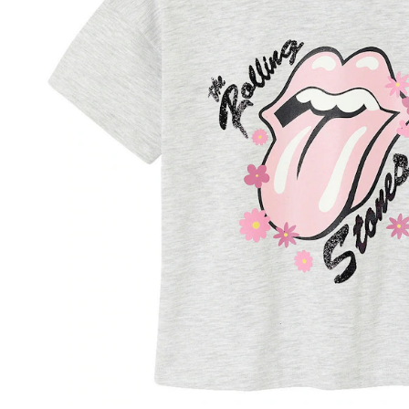
Lieferung nach Hause
Lieferbar - in 6-7 Werktagen bei Dir
Versand durch Partner
Filialabholung
Einen Moment bitte...
Produktbeschreibung
Hinweise, Siegel & Hersteller