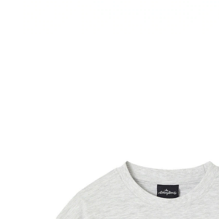
VERTBAUDET
Kinder T-Shirt THE ROLLING STONES mit Print
grau meliert
18,99 €
inkl. MwSt. und zzgl.
Versandkosten
9 PAYBACK Basis°Punkte
sammeln
Größe
In den Warenkorb