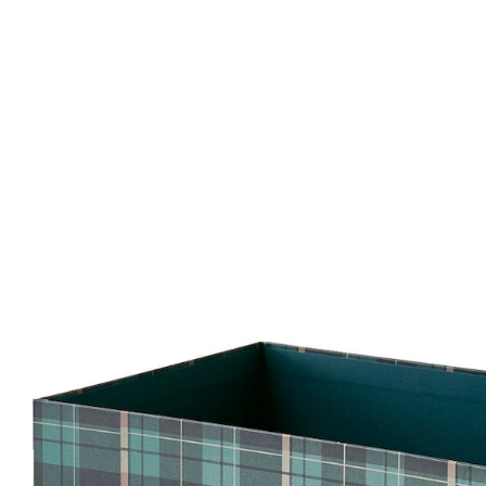
VERTBAUDET
Kinderzimmer Faltkorb, Schottenkaro grün/blau
15,99 €
inkl. MwSt. und zzgl.
Versandkosten
7 PAYBACK Basis°Punkte
sammeln
In den Warenkorb
Lieferung nach Hause
Lieferbar - in 6-7 Werktagen bei Dir
Versand durch Partner