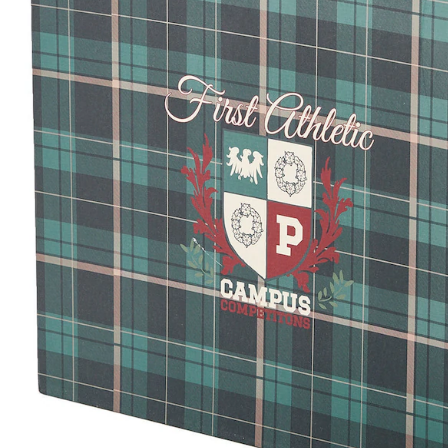
Filialabholung
Einen Moment bitte...
Produktbeschreibung
Hinweise, Siegel & Hersteller
Bewertungen