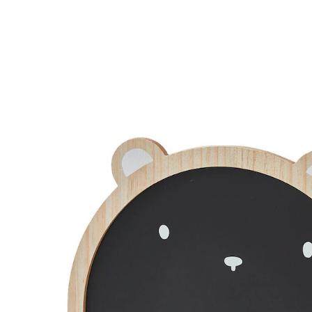
VERTBAUDET
Kinderzimmer Maltafel BÄR schwarz
45,99 €
inkl. MwSt. und zzgl.
Versandkosten
22 PAYBACK Basis°Punkte
sammeln
In den Warenkorb
Lieferung nach Hause
Lieferbar - in 6-7 Werktagen bei Dir
Versand durch Partner