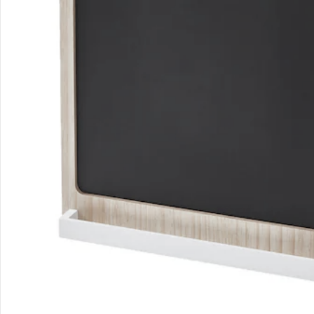
Sicher & flexibel bezahlen
Sicher einkaufen
Versanddienstleister