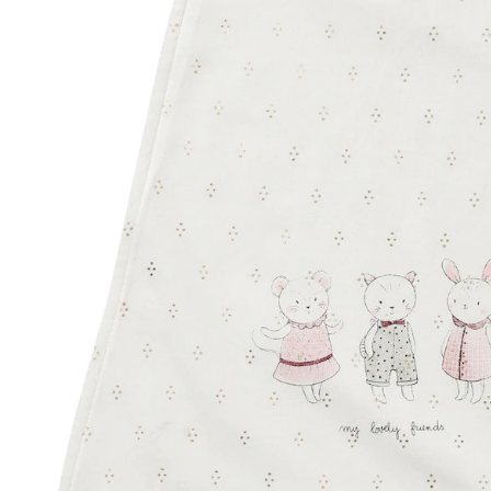
Lieferung nach Hause
Lieferbar - in 6-7 Werktagen bei Dir
Versand durch Partner
Filialabholung
Einen Moment bitte...
Produktbeschreibung
Hinweise, Siegel & Hersteller