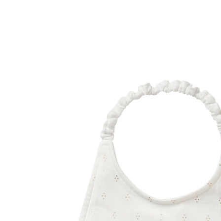
VERTBAUDET
Kleinkind Lätzchen wollweiß mäuse landhaus
12,99 €
inkl. MwSt. und zzgl.
Versandkosten
6 PAYBACK Basis°Punkte
sammeln
Variante
wollweiß mäuse landhaus
In den Warenkorb