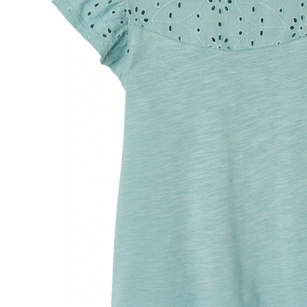
Lieferung nach Hause
Lieferbar - in 6-7 Werktagen bei Dir
Versand durch Partner
Filialabholung
Einen Moment bitte...
Produktbeschreibung
Hinweise, Siegel & Hersteller