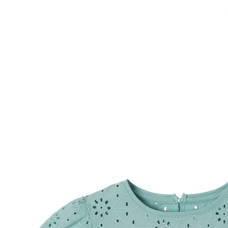
VERTBAUDET
Mädchen T-Shirt mit Volantärmeln und
Lochstickerei hellgrün
11,99 €
inkl. MwSt. und zzgl.
Versandkosten
5 PAYBACK Basis°Punkte
sammeln
Größe
In den Warenkorb