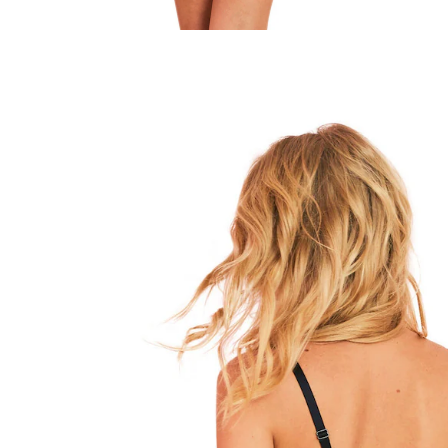
VERTBAUDET
Still-Top aus Spitze schwarz
32,99 €
inkl. MwSt. und zzgl.
Versandkosten
16 PAYBACK Basis°Punkte
sammeln
Größe
In den Warenkorb
Lieferung nach Hause