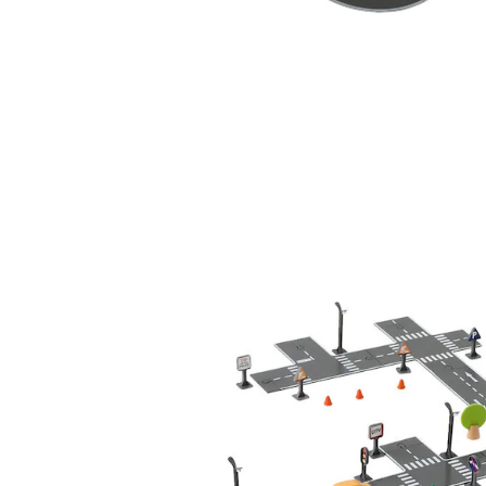
VERTBAUDET
Straßenset aus Holz FSC® mehrfarbig
45,99 €
inkl. MwSt. und zzgl.
Versandkosten
22 PAYBACK Basis°Punkte
sammeln
In den Warenkorb
Lieferung nach Hause
Lieferbar - in 6-7 Werktagen bei Dir