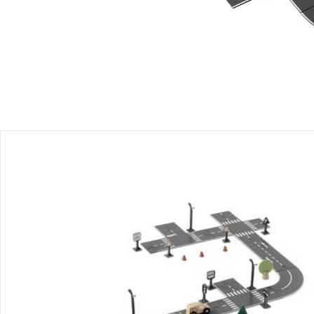
Bewertungen
Bestellung & Lieferung
Retoure & Reklamation
Gutscheine & Aktionen
Kontakt & Service
Filialen & Beratung