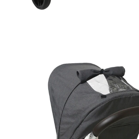
VERTBAUDET
Wickeltasche BABY ROLL aus Musselin weiß
pfeilsymbole
62,99 €
inkl. MwSt. und zzgl.
Versandkosten
31 PAYBACK Basis°Punkte
sammeln
In den Warenkorb
Lieferung nach Hause
Lieferbar - in 6-7 Werktagen bei Dir