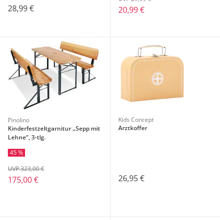
28,99 €
20,99 €
Kids Concept
Pinolino
Arztkoffer
Kinderfestzeltgarnitur „Sepp mit
Lehne“, 3-tlg.
45 %
UVP 323,00 €
26,95 €
175,00 €