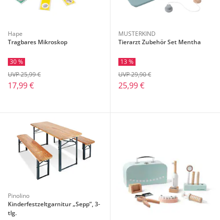
Hape
MUSTERKIND
Tragbares Mikroskop
Tierarzt Zubehör Set Mentha
30 %
13 %
UVP 25,99 €
UVP 29,90 €
17,99 €
25,99 €
Pinolino
Kinderfestzeltgarnitur „Sepp”, 3-
tlg.