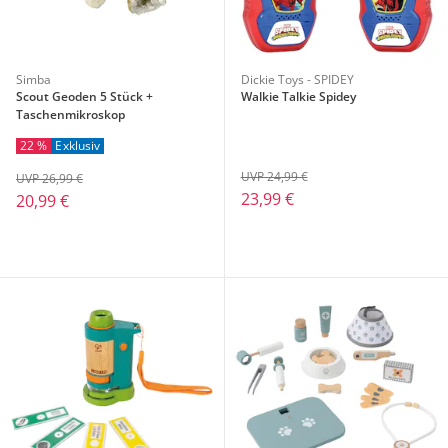
Simba
Dickie Toys - SPIDEY
Scout Geoden 5 Stück +
Walkie Talkie Spidey
Taschenmikroskop
22 %
Exklusiv
UVP 24,99 €
UVP 26,99 €
23,99 €
20,99 €