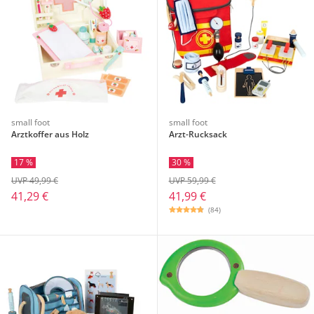
small foot
small foot
Arztkoffer aus Holz
Arzt-Rucksack
17 %
30 %
UVP 49,99 €
UVP 59,99 €
41,29 €
41,99 €
(84)