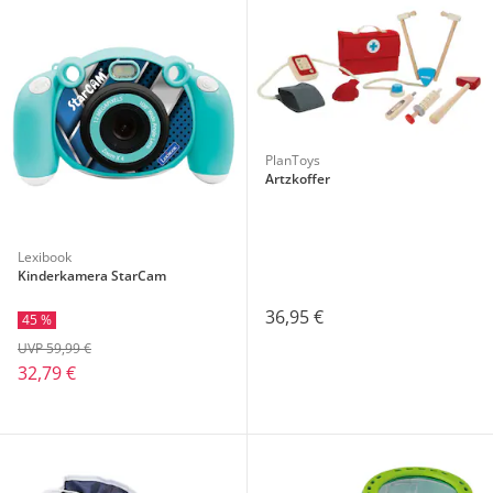
PlanToys
Artzkoffer
Lexibook
Kinderkamera StarCam
36,95 €
45 %
UVP 59,99 €
32,79 €