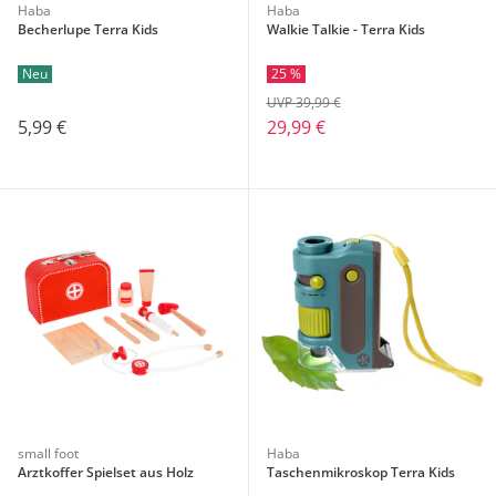
Haba
Haba
Becherlupe Terra Kids
Walkie Talkie - Terra Kids
Neu
25 %
UVP 39,99 €
5,99 €
29,99 €
small foot
Haba
Arztkoffer Spielset aus Holz
Taschenmikroskop Terra Kids