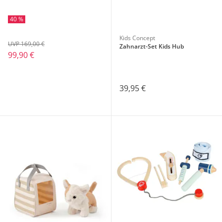
40 %
Kids Concept
UVP 169,00 €
Zahnarzt-Set Kids Hub
99,90 €
39,95 €