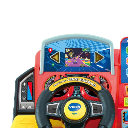
12 %
UVP 49,99 €
43,99 €
inkl. MwSt. und zzgl.
Versandkosten
21 PAYBACK Basis°Punkte
sammeln
In den Warenkorb
Lieferung nach Hause
Lieferbar - in 5 Wochen bei Dir
Filialabholung
Einen Moment bitte...