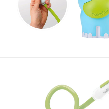
Filialabholung
Einen Moment bitte...
Produktbeschreibung
Produktdetails
Produktvideos
Hinweise, Siegel & Hersteller