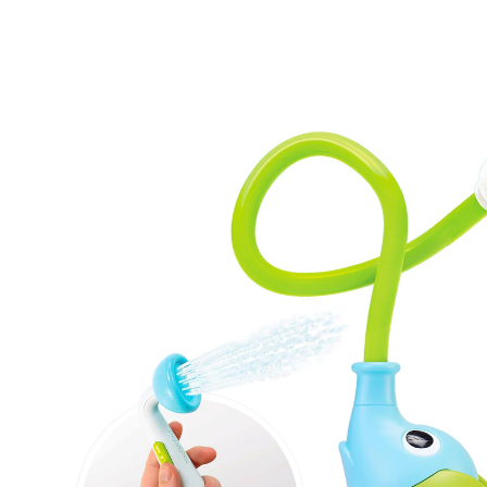
(127)
UVP 37,50 €
33,99 €
inkl. MwSt. und zzgl.
Versandkosten
16 PAYBACK Basis°Punkte
sammeln
Variante
hellblau/grün
In den Warenkorb
Lieferung nach Hause
Sofort lieferbar - in 2-3 Werktagen bei Dir