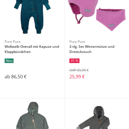
Pure Pure
Pure Pure
Wollwalk-Overall mit Kapuze und
2-tlg. Set Wintermütze und
Klappbündchen
Dreieckstuch
Neu
35 %
UVP 39,95 €
ab
86,50 €
25,99 €