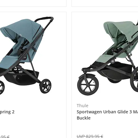
Thule
pring 2
Sportwagen Urban Glide 3 M
Buckle
UVP 829,95 €
,95 €