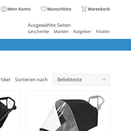
Mein Konto
Wunschliste
Warenkorb
Ausgewählte Seiten
Geschenke
Marken
Ratgeber
Filialen
spirieren
spirieren
spirieren
spirieren
spirieren
spirieren
spirieren
spirieren
spirieren
tikel
Sortieren nach