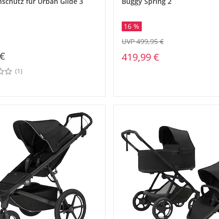
nschutz für Urban Glide 3
Buggy Spring 2
16 %
UVP 499,95 €
 €
419,99 €
(1)