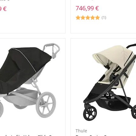
746,99 €
9 €
(1)
Thule