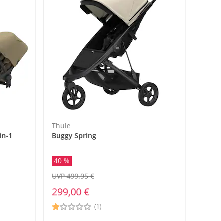
Thule
in-1
Buggy Spring
40 %
UVP 499,95 €
299,00 €
(1)