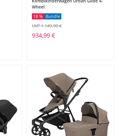
Kombikinderwagen Urban Glide 4-
Wheel
18 %
Bundle
UVP 1.149,90 €
934,99 €