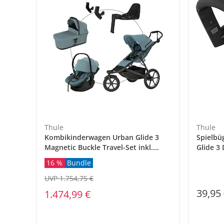
Thule
Thule
Kombikinderwagen Urban Glide 3
Spielbü
Magnetic Buckle Travel-Set inkl.
Glide 3
Babyschale Maple und Isofix-Basis
16 %
Bundle
Alfi
UVP 1.754,75 €
39,95
1.474,99 €