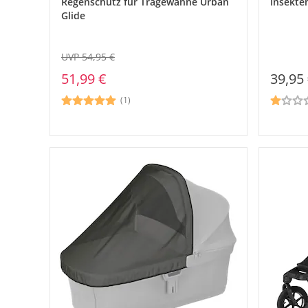
Regenschutz für Tragewanne Urban
Insekte
Glide
UVP 54,95 €
51,99 €
39,95
(1)