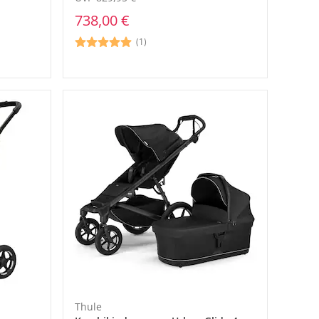
738,00 €
(1)
Thule