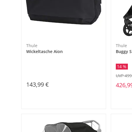
Thule
Thule
Wickeltasche Aion
Buggy S
14 %
UVP 499
143,99 €
426,9