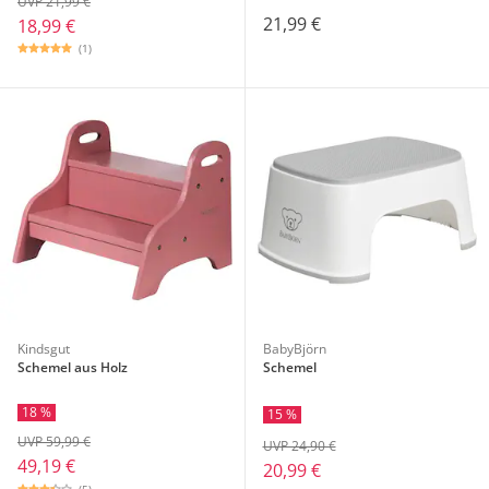
UVP 21,99 €
21,99 €
18,99 €
(1)
Kindsgut
BabyBjörn
Schemel aus Holz
Schemel
18 %
15 %
UVP 59,99 €
UVP 24,90 €
49,19 €
20,99 €
(5)