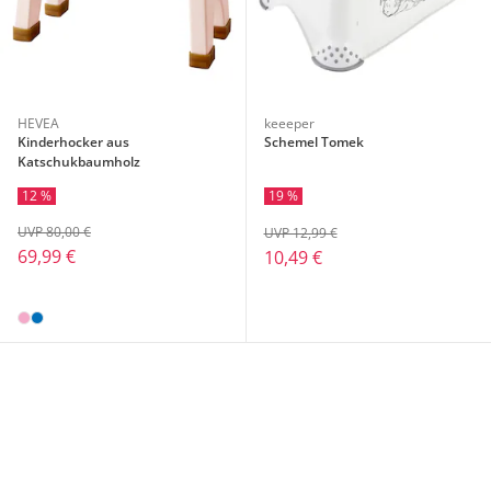
HEVEA
keeeper
Kinderhocker aus
Schemel Tomek
Katschukbaumholz
12 %
19 %
UVP 80,00 €
UVP 12,99 €
69,99 €
10,49 €