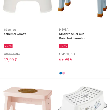
bébé-jou
HEVEA
Schemel GROW
Kinderhocker aus
Katschukbaumholz
12 %
22 %
UVP 80,00 €
UVP 17,99 €
69,99 €
13,99 €