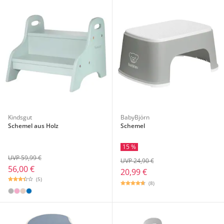
Kindsgut
BabyBjörn
Schemel aus Holz
Schemel
15 %
UVP 59,99 €
UVP 24,90 €
56,00 €
20,99 €
(5)
(8)