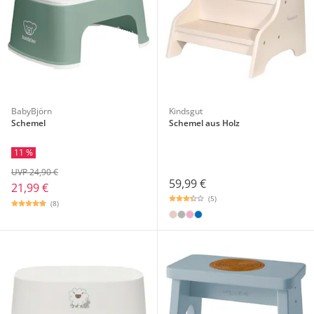
BabyBjörn
Kindsgut
Schemel
Schemel aus Holz
11 %
UVP 24,90 €
59,99 €
21,99 €
(5)
(8)