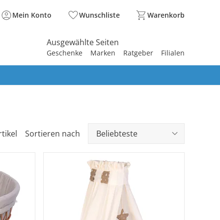
Mein Konto
Wunschliste
Warenkorb
Ausgewählte Seiten
Geschenke
Marken
Ratgeber
Filialen
spirieren
spirieren
spirieren
spirieren
spirieren
spirieren
spirieren
spirieren
spirieren
tikel
Sortieren nach