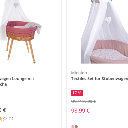
Mionido
wagen Lounge mit
Textiles Set für Stubenwage
sche
17 %
UVP 119,90 €
0 €
98,99 €
(1)