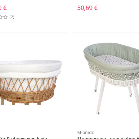
30,69 €
9 €
(2)
Mionido
 für Stubenwagen klein
Stubenwagen Lounge ohne 