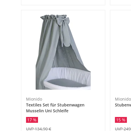
Mionido
Mionido
Textiles Set für Stubenwagen
Stubenw
Musselin Uni Schleife
17 %
15 %
UVP 134,90 €
UVP 249