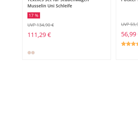
Musselin Uni Schleife
17 %
UVP 59,
UVP 134,90 €
56,99
111,29 €