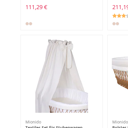
111,29 €
211,1
Mionido
Mionido
Textiles Set für Stubenwagen
Polster