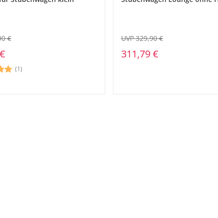
90 €
UVP 329,90 €
 €
311,79 €
(1)