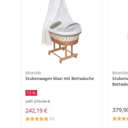
Mionido
Mionido
Stubenwagen Maxi mit Bettwäsche
Stuben
Bettwä
13 %
UVP 279,90 €
379,9
242,19 €
(1)