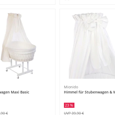
Mionido
agen Maxi Basic
Himmel für Stubenwagen & 
23 %
UVP 39,90 €
,90 €