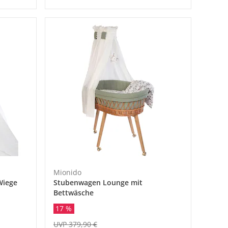
Mionido
Wiege
Stubenwagen Lounge mit
Bettwäsche
17 %
UVP 379,90 €