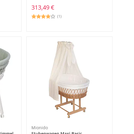
313,49 €
(1)
Mionido
Himmel
Stubenwagen Maxi Basic