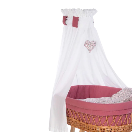
rosarotes Blütenmeer
(1)
379,90 €
inkl. MwSt. und zzgl.
Versandkosten
189 PAYBACK Basis°Punkte
sammeln
Variante
natur / rosarotes Blütenmeer
In den Warenkorb
Lieferung nach Hause
Lieferbar - in 5 Wochen bei Dir