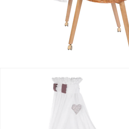
Filialabholung
Einen Moment bitte...
Produktbeschreibung
Produktdetails
Hinweise, Siegel & Hersteller
Bewertungen