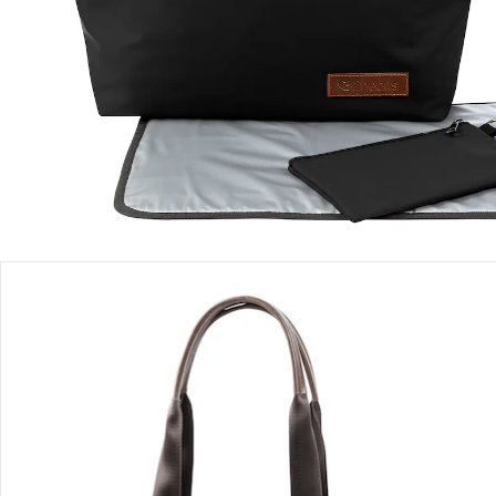
Sofort lieferbar - in 2-3 Werktagen bei Dir
Filialabholung
Einen Moment bitte...
Produktbeschreibung
Produktdetails
Hinweise, Siegel & Hersteller