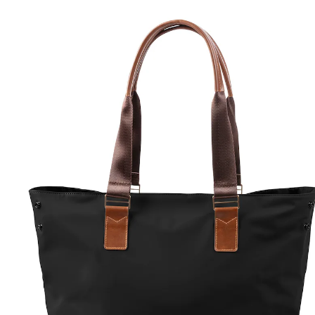
(1)
20 %
Exklusiv
UVP 49,99 €
39,99 €
inkl. MwSt. und zzgl.
Versandkosten
19 PAYBACK Basis°Punkte
sammeln
Variante
schwarz
In den Warenkorb
Lieferung nach Hause