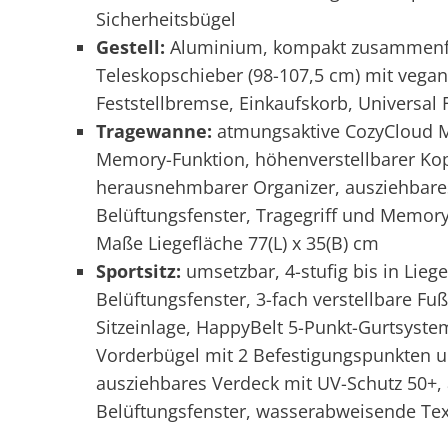
Sicherheitsbügel
Gestell:
Aluminium, kompakt zusammenfal
Teleskopschieber (98-107,5 cm) mit vega
Feststellbremse, Einkaufskorb, Universal 
Tragewanne:
atmungsaktive CozyCloud M
Memory-Funktion, höhenverstellbarer Kop
herausnehmbarer Organizer, ausziehbares
Belüftungsfenster, Tragegriff und Memory
Maße Liegefläche 77(L) x 35(B) cm
Sportsitz:
umsetzbar, 4-stufig bis in Lieg
Belüftungsfenster, 3-fach verstellbare Fu
Sitzeinlage, HappyBelt 5-Punkt-Gurtsyst
Vorderbügel mit 2 Befestigungspunkten 
ausziehbares Verdeck mit UV-Schutz 50+
Belüftungsfenster, wasserabweisende Text