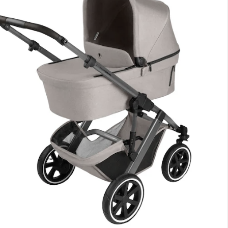
lialabholung
nen Moment bitte...