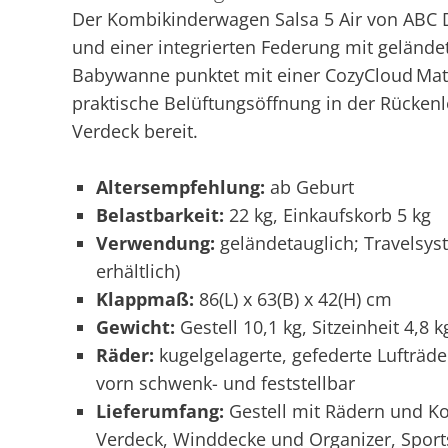
Der Kombikinderwagen Salsa 5 Air von ABC D
und einer integrierten Federung mit geländet
Babywanne punktet mit einer CozyCloud Matr
praktische Belüftungsöffnung in der Rücken
Verdeck bereit.
Altersempfehlung:
ab Geburt
Belastbarkeit:
22 kg, Einkaufskorb 5 kg
Verwendung:
geländetauglich; Travelsys
erhältlich)
Klappmaß:
86(L) x 63(B) x 42(H) cm
Gewicht:
Gestell 10,1 kg, Sitzeinheit 4,8 k
Räder:
kugelgelagerte, gefederte Lufträde
vorn schwenk- und feststellbar
Lieferumfang:
Gestell mit Rädern und K
Verdeck, Winddecke und Organizer, Sports