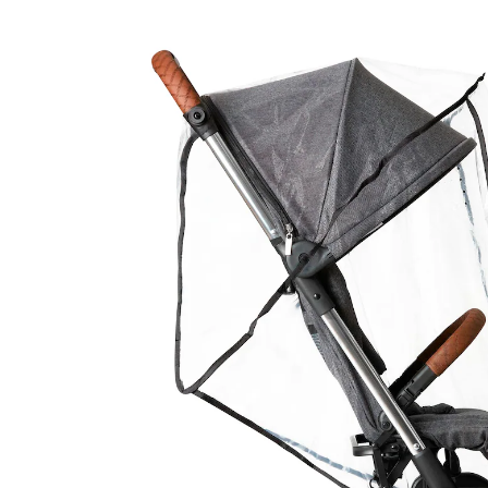
Regenschutz für Avus, Avito, Okini, Ping, Ping
Two, Limbo
(2)
UVP 19,90 €
17,99 €
inkl. MwSt. und zzgl.
Versandkosten
8 PAYBACK Basis°Punkte
sammeln
In den Warenkorb
Lieferung nach Hause
Sofort lieferbar - in 2-3 Werktagen bei Dir
Filialabholung