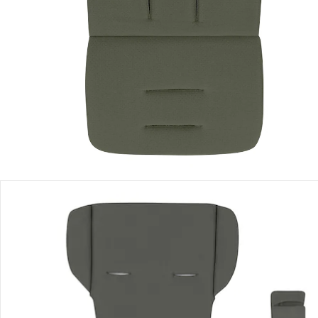
Filialabholung
Einen Moment bitte...
Produktbeschreibung
Produktdetails
Hinweise, Siegel & Hersteller
Bewertungen