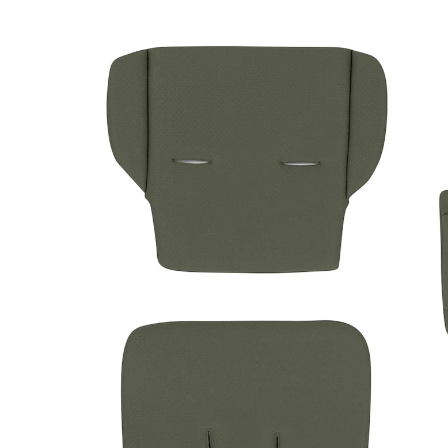
Sitzauflage Buggy olive
(1)
39,90 €
inkl. MwSt. und zzgl.
Versandkosten
19 PAYBACK Basis°Punkte
sammeln
Variante
olive
In den Warenkorb
Lieferung nach Hause
Sofort lieferbar - in 2-3 Werktagen bei Dir