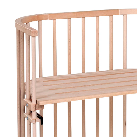
unbehandelt
(179)
170,99 €
inkl. MwSt. und zzgl.
Versandkosten
85 PAYBACK Basis°Punkte
sammeln
Variante
natur unbehandelt
In den Warenkorb
Lieferung nach Hause
Lieferbar - in 2-4 Werktagen bei Dir