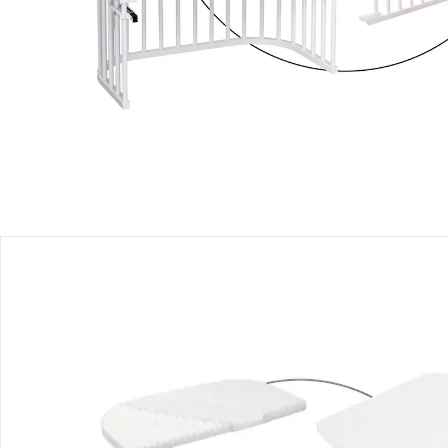
Einen Moment bitte...
Alternativprodukt
Bist Du an einem Alternativprodukt interessiert? Wir haben
folgenden Vorschlag für Dich:
babybay®
Bundle Beistellbett Boxspring inkl.
Matratze MediTex® und
Kinderbettumbausatz inkl. Matratze
MediTex® extraluftig
UVP 739,90 €
601,99 €
Produktbeschreibung