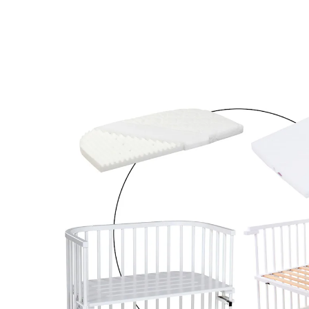
Wave und Kinderbettumbausatz inkl. Matratze
MediTex® extraluftig
11 %
Bundle
UVP 629,90 €
555,99 €
inkl. MwSt. und zzgl.
Versandkosten
277 PAYBACK Basis°Punkte
sammeln
In den Warenkorb
Lieferung nach Hause
Lieferbar - in 2-4 Werktagen bei Dir
Filialabholung