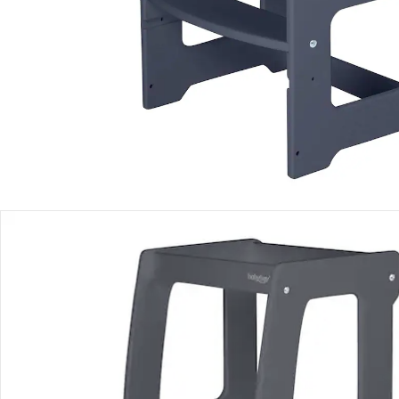
Filialabholung
Einen Moment bitte...
Produktbeschreibung
Produktdetails
Hinweise, Siegel & Hersteller
Bewertungen