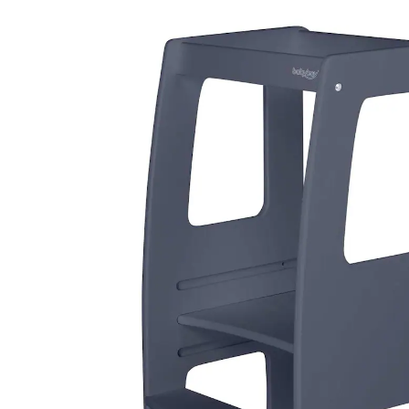
(10)
129,00 €
inkl. MwSt. und zzgl.
Versandkosten
64 PAYBACK Basis°Punkte
sammeln
Variante
schiefergrau lackiert
In den Warenkorb
Lieferung nach Hause
Lieferbar - in 2-4 Werktagen bei Dir