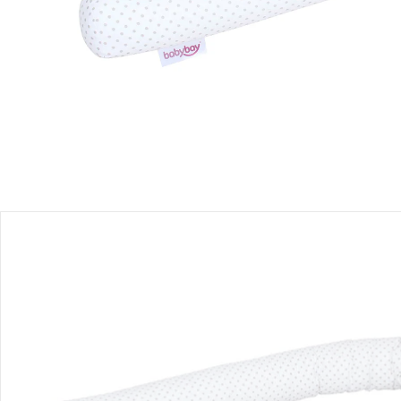
Filialabholung
Einen Moment bitte...
Produktbeschreibung
Produktdetails
Produktvideos
Hinweise, Siegel & Hersteller