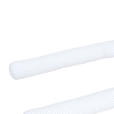
Punkte perlgrau
(30)
29,90 €
inkl. MwSt. und zzgl.
Versandkosten
14 PAYBACK Basis°Punkte
sammeln
Variante
weiß / Punkte perlgrau
In den Warenkorb
Lieferung nach Hause
Sofort lieferbar - in 2-3 Werktagen bei Dir