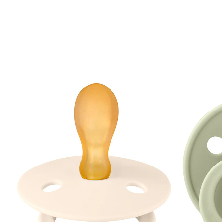
6M Ivory/Sage
UVP 10,95 €
9,99 €
inkl. MwSt. und zzgl.
Versandkosten
4 PAYBACK Basis°Punkte
sammeln
In den Warenkorb
Lieferung nach Hause
Sofort lieferbar - in 2-3 Werktagen bei Dir
Filialabholung
Einen Moment bitte...