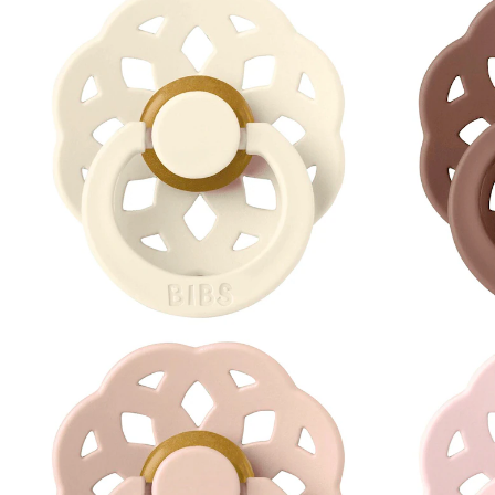
UVP 21,95 €
19,99 €
inkl. MwSt. und zzgl.
Versandkosten
9 PAYBACK Basis°Punkte
sammeln
In den Warenkorb
Lieferung nach Hause
Sofort lieferbar - in 2-3 Werktagen bei Dir
Filialabholung
Einen Moment bitte...