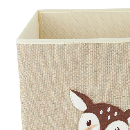
braun
(9)
UVP 19,99 €
18,99 €
inkl. MwSt. und zzgl.
Versandkosten
9 PAYBACK Basis°Punkte
sammeln
Variante
Rehe / beige / braun
In den Warenkorb
Lieferung nach Hause