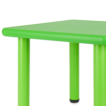
16 %
UVP 67,19 €
55,99 €
inkl. MwSt. und zzgl.
Versandkosten
27 PAYBACK Basis°Punkte
sammeln
In den Warenkorb
Lieferung nach Hause
Sofort lieferbar - in 2-3 Werktagen bei Dir
Versand durch Partner
Filialabholung
Einen Moment bitte...