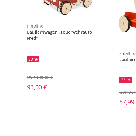
Pinolino
Lauflernwagen „Feuerwehrauto
Fred”
small fo
33 %
Laufler
UVP 139,00 €
27 %
93,00 €
UVP 79,
57,99