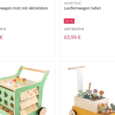
small foot
nwagen Holz mit Aktivitäten
Lauflernwagen Safari
24 %
99 €
UVP 84,99 €
 €
63,99 €