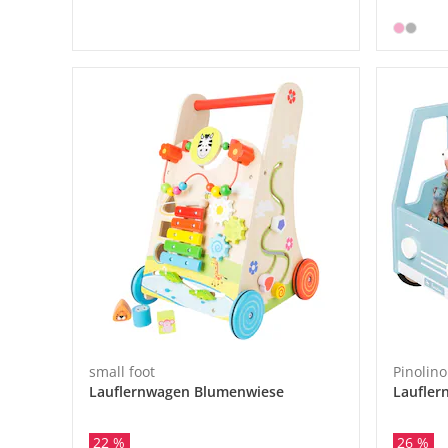
small foot
Pinolino
Lauflernwagen Blumenwiese
Laufler
22 %
26 %