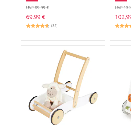
UVP 89,99 €
UVP 139
69,99 €
102,9
(35)