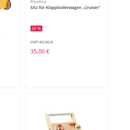
Pinolino
Sitz für Klappbollerwagen „Cruiser”
20 %
k
UVP 43,90 €
35,00 €