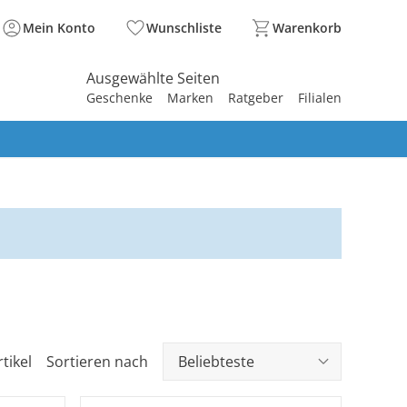
Mein Konto
Wunschliste
Warenkorb
Ausgewählte Seiten
Geschenke
Marken
Ratgeber
Filialen
spirieren
spirieren
spirieren
spirieren
spirieren
spirieren
spirieren
spirieren
spirieren
tikel
Sortieren nach