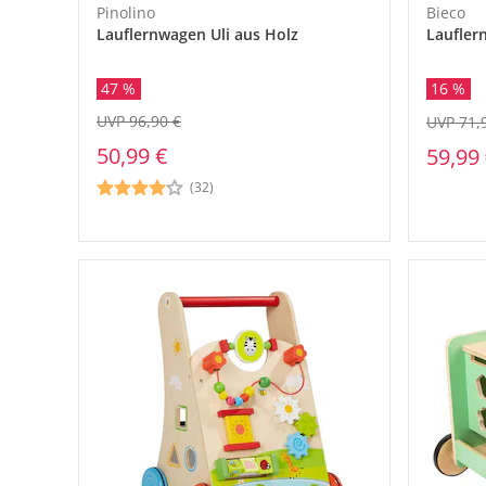
Pinolino
Bieco
Lauflernwagen Uli aus Holz
Laufler
47 %
16 %
UVP 96,90 €
UVP 71,
50,99 €
59,99
(32)