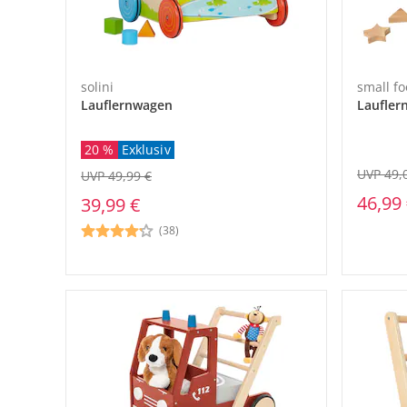
solini
small fo
Lauflernwagen
Laufler
20 %
Exklusiv
UVP 49,
UVP 49,99 €
46,99
39,99 €
(38)