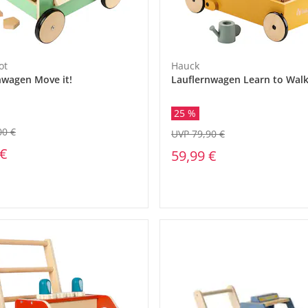
ot
Hauck
nwagen Move it!
Lauflernwagen Learn to Wal
25 %
00 €
UVP 79,90 €
 €
59,99 €