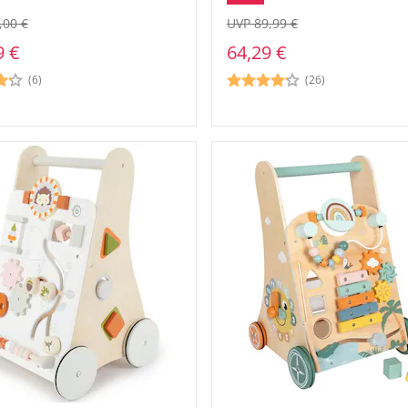
,00 €
UVP 89,99 €
9 €
64,29 €
(6)
(26)