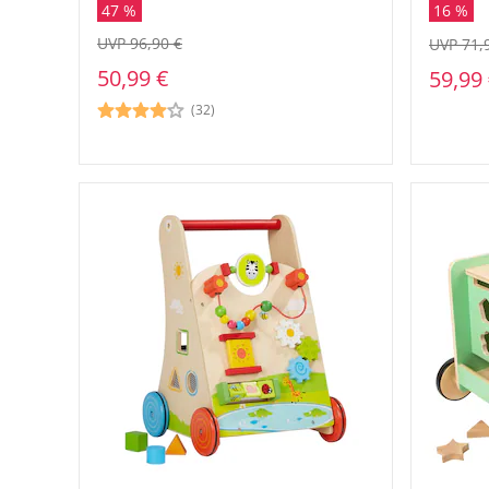
47 %
16 %
UVP 96,90 €
UVP 71,
50,99 €
59,99
(32)