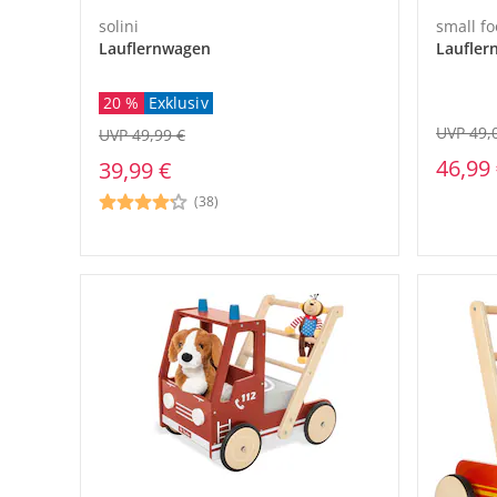
solini
small fo
Lauflernwagen
Laufler
20 %
Exklusiv
UVP 49,
UVP 49,99 €
46,99
39,99 €
(38)