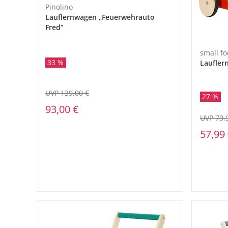
Pinolino
Lauflernwagen „Feuerwehrauto
Fred”
small fo
33 %
Laufler
UVP 139,00 €
27 %
93,00 €
UVP 79,
57,99