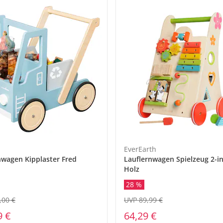
EverEarth
nwagen Kipplaster Fred
Lauflernwagen Spielzeug 2-in
Holz
28 %
,00 €
UVP 89,99 €
9 €
64,29 €