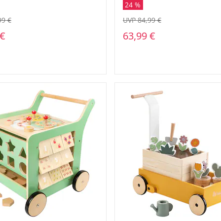
24 %
99 €
UVP 84,99 €
 €
63,99 €