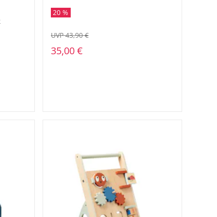
20 %
k
UVP 43,90 €
35,00 €