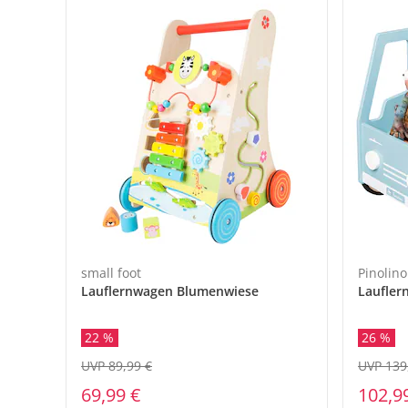
small foot
Pinolino
Lauflernwagen Blumenwiese
Laufler
22 %
26 %
UVP 89,99 €
UVP 139
69,99 €
102,9