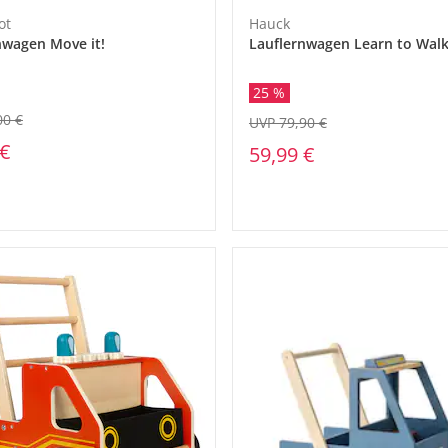
ot
Hauck
nwagen Move it!
Lauflernwagen Learn to Wal
25 %
00 €
UVP 79,90 €
 €
59,99 €