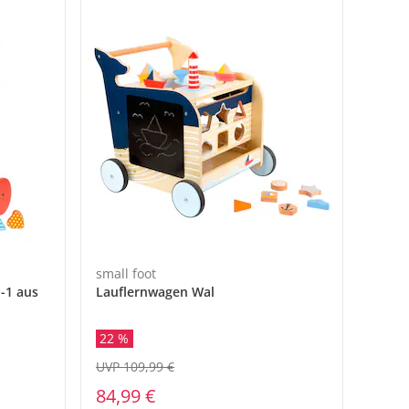
small foot
-1 aus
Lauflernwagen Wal
22 %
UVP 109,99 €
84,99 €