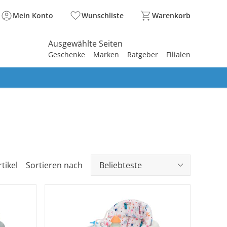
Mein Konto
Wunschliste
Warenkorb
Ausgewählte Seiten
Geschenke
Marken
Ratgeber
Filialen
spirieren
spirieren
spirieren
spirieren
spirieren
spirieren
spirieren
spirieren
spirieren
tikel
Sortieren nach