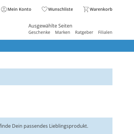
Mein Konto
Wunschliste
Warenkorb
Ausgewählte Seiten
Geschenke
Marken
Ratgeber
Filialen
spirieren
spirieren
spirieren
spirieren
spirieren
spirieren
spirieren
spirieren
spirieren
 finde Dein passendes Lieblingsprodukt.