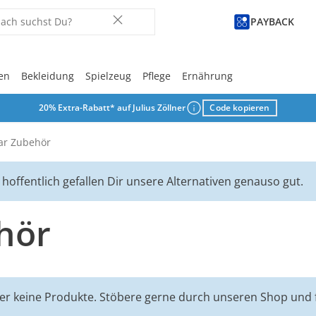
PAYBACK
en
Bekleidung
Spielzeug
Pflege
Ernährung
20% Extra-Rabatt* auf Julius Zöllner
Code kopieren
Derzeit beliebt
Derzeit beliebt
Derzeit beliebt
Derzeit beliebt
Derzeit beliebt
Derzeit beliebt
Derzeit beliebt
Derzeit beliebt
Derzeit beliebt
Lass Dich in
Lass Dich in
Lass Dich in
Lass Dich in
Lass Dich in
Lass Dich in
Lass Dich in
Lass Dich in
Lass Dich in
ar Zubehör
tion
Download
hoffentlich gefallen Dir unsere Alternativen genauso gut.
e
ost
hör
eider keine Produkte. Stöbere gerne durch unseren Shop und