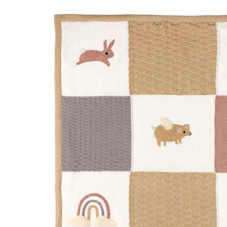
Dancer 80x100 cm
(1)
Exklusiv
27,99 €
inkl. MwSt. und zzgl.
Versandkosten
13 PAYBACK Basis°Punkte
sammeln
In den Warenkorb
Lieferung nach Hause
Sofort lieferbar - in 2-3 Werktagen bei Dir
Filialabholung