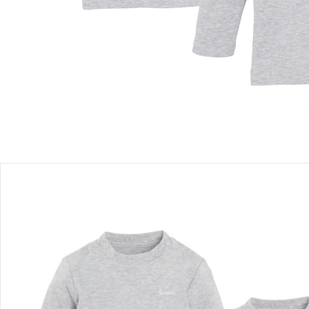
In den Warenkorb
Lieferung nach Hause
Sofort lieferbar - in 2-3 Werktagen bei Dir
Filialabholung
Einen Moment bitte...
Produktbeschreibung