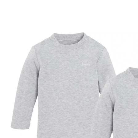
BORNINO - LIEBLINGE
2er-Pack Shirts langarm grau
(12)
13 %
20% EXTRA
Exklusiv
Deal
UVP 14,99 €
12,99 €
inkl. MwSt. und zzgl.
Versandkosten
6 PAYBACK Basis°Punkte
sammeln
Variante
grau
Größe
Größenberater