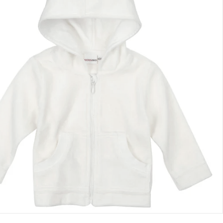
lialabholung
nen Moment bitte...