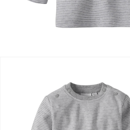
In den Warenkorb
Lieferung nach Hause
Sofort lieferbar - in 2-3 Werktagen bei Dir
Filialabholung
Einen Moment bitte...
Produktbeschreibung
Produktdetails