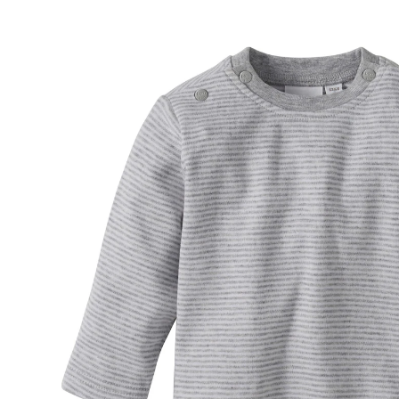
(22)
22 %
Exklusiv
UVP 8,99 €
6,99 €
inkl. MwSt. und zzgl.
Versandkosten
3 PAYBACK Basis°Punkte
sammeln
Variante
grau
Größe
Größenberater