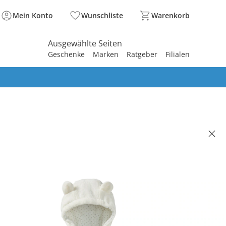
Mein Konto
Wunschliste
Warenkorb
Ausgewählte Seiten
Geschenke
Marken
Ratgeber
Filialen
spirieren
spirieren
spirieren
spirieren
spirieren
spirieren
spirieren
spirieren
spirieren
O
hoverall weiß
(78)
99 €
. und zzgl.
Versandkosten