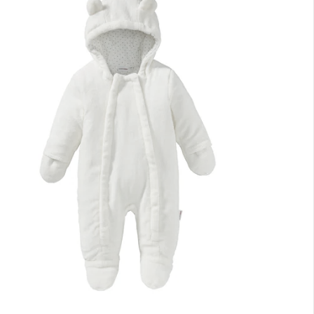
rt lieferbar - in 2-3 Werktagen bei Dir
lialabholung
nen Moment bitte...