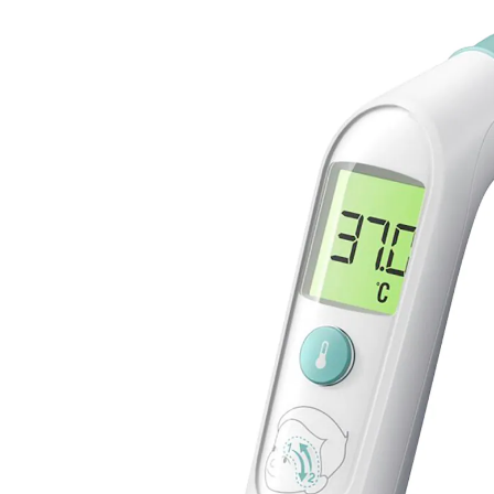
46 %
UVP 44,99 €
23,99 €
inkl. MwSt. und zzgl.
Versandkosten
11 PAYBACK Basis°Punkte
sammeln
In den Warenkorb
Lieferung nach Hause
Sofort lieferbar - in 2-3 Werktagen bei Dir
Filialabholung
Einen Moment bitte...