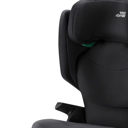
(1)
22 %
UVP 199,90 €
154,99 €
inkl. MwSt. und zzgl.
Versandkosten
77 PAYBACK Basis°Punkte
sammeln
Variante
space black
In den Warenkorb
Lieferung nach Hause