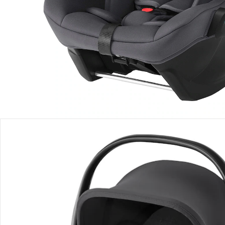
Lieferbar - in 2-4 Werktagen bei Dir
Filialabholung
Einen Moment bitte...
Produktbeschreibung
Produktdetails
Produktvideos