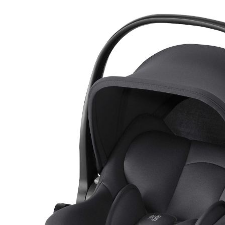
(3)
17 %
UVP 149,90 €
123,99 €
inkl. MwSt. und zzgl.
Versandkosten
61 PAYBACK Basis°Punkte
sammeln
Variante
midnight grey
In den Warenkorb
Lieferung nach Hause