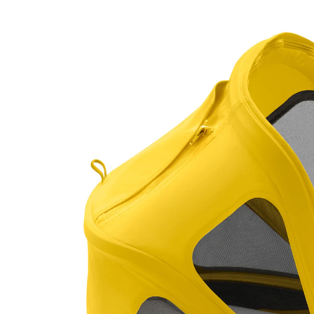
Breezy Sonnendach lemon yellow
26 %
UVP 99,95 €
73,99 €
inkl. MwSt. und zzgl.
Versandkosten
36 PAYBACK Basis°Punkte
sammeln
Variante
lemon yellow
In den Warenkorb
Lieferung nach Hause
Sofort lieferbar - in 2-3 Werktagen bei Dir