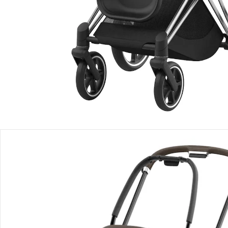
In den Warenkorb
Lieferung nach Hause
Lieferbar - in 2-4 Werktagen bei Dir
Filialabholung
Einen Moment bitte...
Produktbeschreibung
Produktdetails