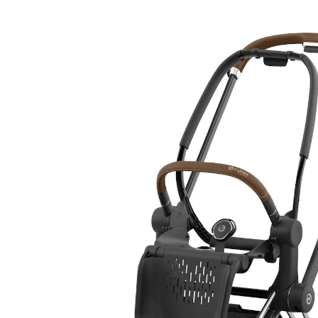
Gestell PRIAM (2025) chrome brown
(13)
13 %
Letzte Chance
UVP 699,95 €
604,99 €
inkl. MwSt. und zzgl.
Versandkosten
Gratis Versand
Bei einer Bestellung mit diesem Artikel schenken wir
Dir die Versandkosten.
*gilt nicht in Kombination mit Speditionsartikeln.
302 PAYBACK Basis°Punkte
sammeln
Variante
chrome brown