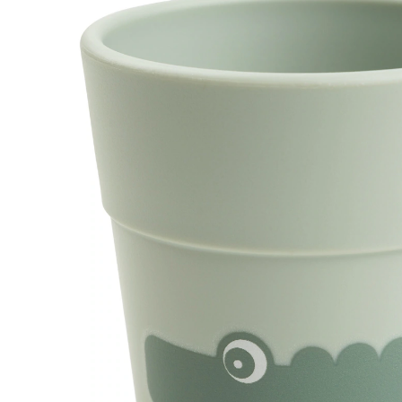
6,99 €
inkl. MwSt. und zzgl.
Versandkosten
3 PAYBACK Basis°Punkte
sammeln
Variante
Croco grün
In den Warenkorb
Lieferung nach Hause
Sofort lieferbar - in 2-3 Werktagen bei Dir
Filialabholung