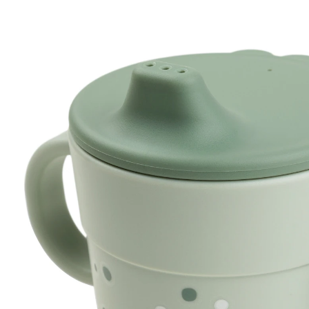
(1)
27 %
UVP 10,95 €
7,99 €
inkl. MwSt. und zzgl.
Versandkosten
3 PAYBACK Basis°Punkte
sammeln
Variante
grün
In den Warenkorb
Lieferung nach Hause