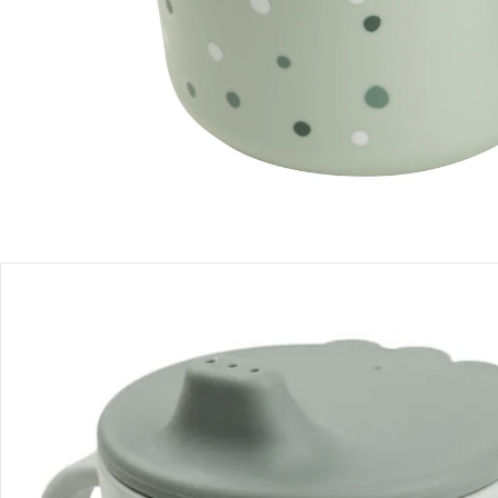
Sofort lieferbar - in 2-3 Werktagen bei Dir
Filialabholung
Einen Moment bitte...
Produktbeschreibung
Produktdetails
Hinweise, Siegel & Hersteller