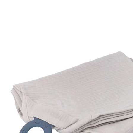
24,90 €
inkl. MwSt. und zzgl.
Versandkosten
12 PAYBACK Basis°Punkte
sammeln
Variante
beige
In den Warenkorb
Lieferung nach Hause
Sofort lieferbar - in 2-3 Werktagen bei Dir
Filialabholung