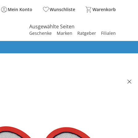
Mein Konto
Wunschliste
Warenkorb
Ausgewählte Seiten
Geschenke
Marken
Ratgeber
Filialen
spirieren
spirieren
spirieren
spirieren
spirieren
spirieren
spirieren
spirieren
spirieren
Badminton Set
99 €
. und zzgl.
Versandkosten
BACK Basis°Punkte
sammeln