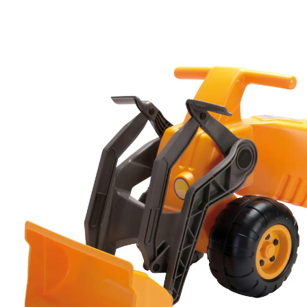
Sitz-Greifbagger
12 %
UVP 125,90 €
109,99 €
inkl. MwSt. und zzgl.
Versandkosten
54 PAYBACK Basis°Punkte
sammeln
In den Warenkorb
Lieferung nach Hause
Lieferbar - in 8-10 Werktagen bei Dir
Filialabholung
Einen Moment bitte...