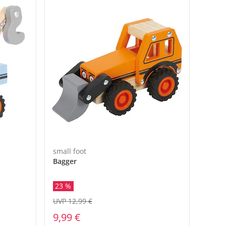
small foot
Bagger
23 %
UVP 12,99 €
9,99 €