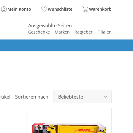
Mein Konto
Wunschliste
Warenkorb
Ausgewählte Seiten
Geschenke
Marken
Ratgeber
Filialen
spirieren
spirieren
spirieren
spirieren
spirieren
spirieren
spirieren
spirieren
spirieren
tikel
Sortieren nach