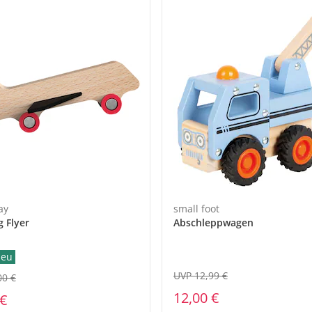
ay
small foot
g Flyer
Abschleppwagen
eu
UVP 12,99 €
00 €
12,00 €
 €