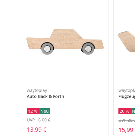
waytoplay
waytopl
Auto Back & Forth
Flugzeu
12 %
Neu
20 %
N
UVP 16,00 €
UVP 20,
13,99 €
15,99