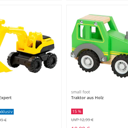
small foot
Expert
Traktor aus Holz
15 %
xklusiv
UVP 12,99 €
99 €