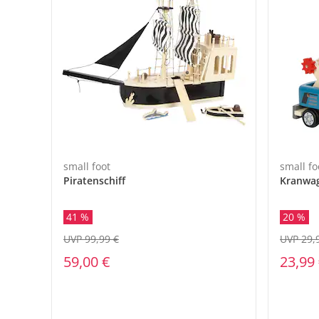
small foot
small fo
Piratenschiff
Kranwag
41 %
20 %
UVP 99,99 €
UVP 29,
59,00 €
23,99