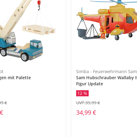
ot
Simba - Feuerwehrmann Sam
en mit Palette
Sam Hubschrauber Wallaby II
Figur Update
12 %
99 €
UVP 39,99 €
 €
34,99 €