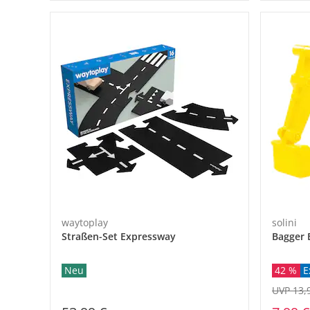
waytoplay
solini
Straßen-Set Expressway
Bagger 
Neu
42 %
E
UVP 13,