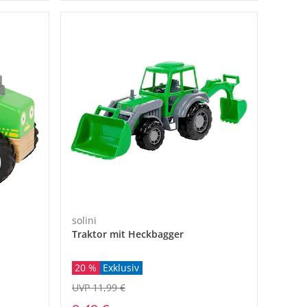
solini
Traktor mit Heckbagger
20 %
Exklusiv
UVP 11,99 €