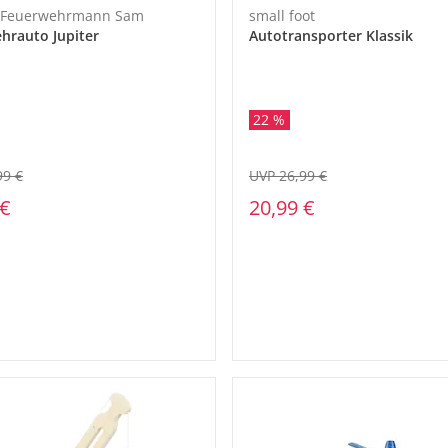
- Feuerwehrmann Sam
small foot
hrauto Jupiter
Autotransporter Klassik
22 %
99 €
UVP 26,99 €
 €
20,99 €