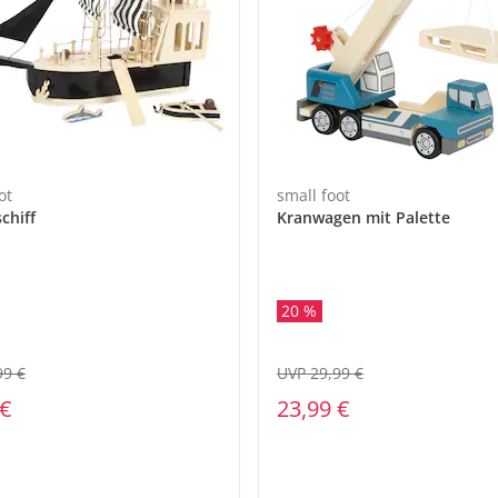
ot
small foot
chiff
Kranwagen mit Palette
20 %
99 €
UVP 29,99 €
 €
23,99 €