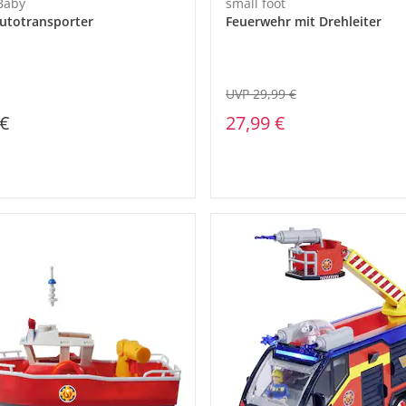
 Baby
small foot
utotransporter
Feuerwehr mit Drehleiter
UVP 29,99 €
 €
27,99 €