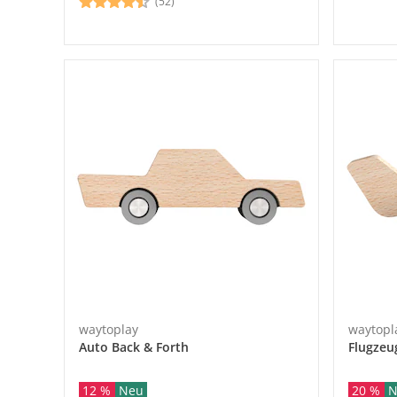
(52)
waytoplay
waytopl
Auto Back & Forth
Flugzeu
12 %
Neu
20 %
N