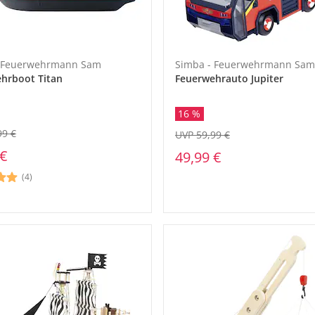
- Feuerwehrmann Sam
Simba - Feuerwehrmann Sam
hrboot Titan
Feuerwehrauto Jupiter
16 %
99 €
UVP 59,99 €
 €
49,99 €
(4)