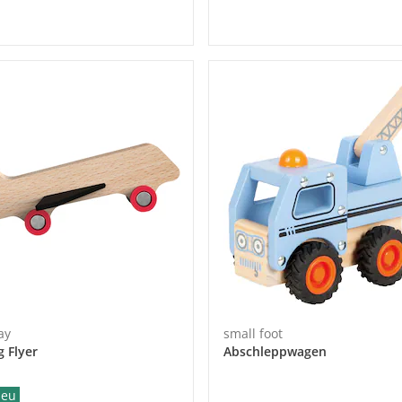
ay
small foot
g Flyer
Abschleppwagen
eu