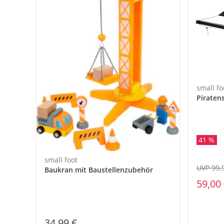
small fo
Piratens
41 %
small foot
UVP 99,
Baukran mit Baustellenzubehör
59,00
34,99 €