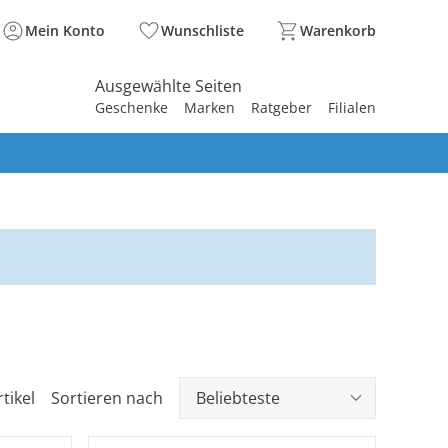
Mein Konto
Wunschliste
Warenkorb
Ausgewählte Seiten
Geschenke
Marken
Ratgeber
Filialen
spirieren
spirieren
spirieren
spirieren
spirieren
spirieren
spirieren
spirieren
spirieren
tikel
Sortieren nach