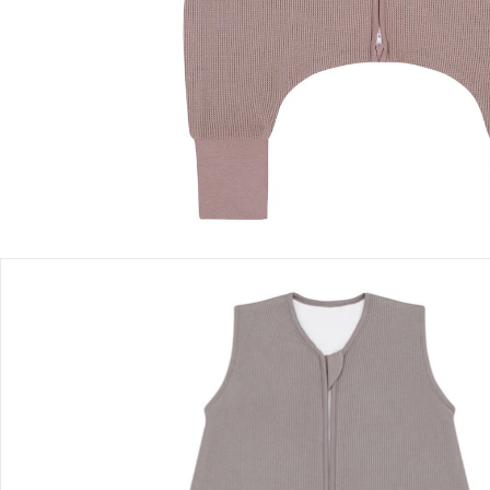
Lieferung nach Hause
Sofort lieferbar - in 2-3 Werktagen bei Dir
Filialabholung
Einen Moment bitte...
Produktbeschreibung
Produktdetails