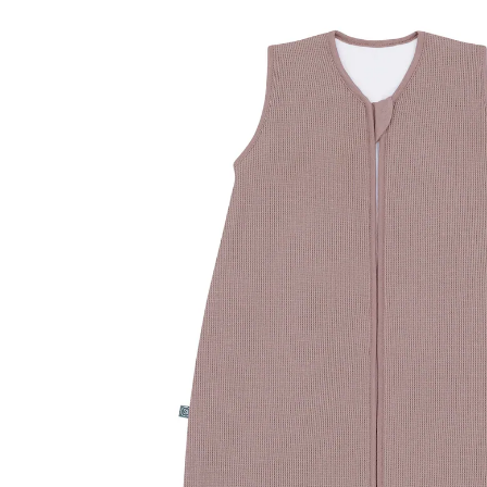
(11)
UVP 49,90 €
ab
45,00 €
inkl. MwSt. und zzgl.
Versandkosten
22 PAYBACK Basis°Punkte
sammeln
Variante
berry
+ 1
Größe
TOG-Empfehlung
Größenberater
In den Warenkorb